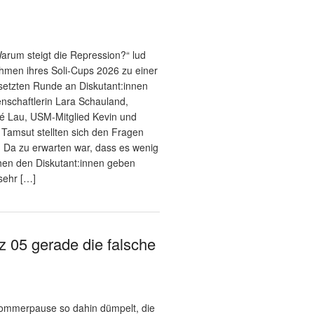
um steigt die Repression?“ lud
men ihres Soli-Cups 2026 zu einer
setzten Runde an Diskutant:innen
senschaftlerin Lara Schauland,
 Lau, USM-Mitglied Kevin und
x Tamsut stellten sich den Fragen
. Da zu erwarten war, dass es wenig
chen den Diskutant:innen geben
sehr […]
z 05 gerade die falsche
ommerpause so dahin dümpelt, die