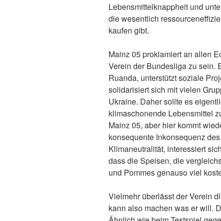
Lebensmittelknappheit und unt
die wesentlich ressourceneffizi
kaufen gibt.
Mainz 05 proklamiert an allen E
Verein der Bundesliga zu sein. Er
Ruanda, unterstützt soziale Proje
solidarisiert sich mit vielen Gr
Ukraine. Daher sollte es eigentl
klimaschonende Lebensmittel zu 
Mainz 05, aber hier kommt wiede
konsequente Inkonsequenz des 
Klimaneutralität, interessiert sic
dass die Speisen, die vergleichs
und Pommes genauso viel koste
Vielmehr überlässt der Verein d
kann also machen was er will. Di
Ähnlich wie beim Testspiel geg