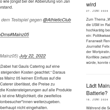
so wie jüngst bei der Abberufung von Jan
wird
rstand.
27. JUNI 2026
 dem Testspiel gegen
@AthleticClub
Zum Thema „War
die USM im Rah
hochkarätig be
VoDms
#Mainz05
ein: Politikwis
Fananwalt René
Journalist Feli
der Wortpiratin
VMainz05)
July 22, 2022
Konflikte zwis
würde, konnte 
r „Dabei hat Gauls Catering auf eine
r steigenden Kosten geachtet.“ Daraus
ass Mainz 05 keinen Einfluss auf die
Caterer überlässt, die Preise zu
Lädt Main
die Kostensteigerungen auf alle Produkte
Batterie?
 ist eine Möglichkeit, die zweifellos
18. JUNI 2026
dionbesucher*innen weiterzugeben.
überhaupt nicht eingehalten.
Während die S