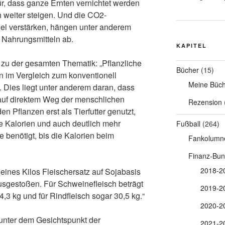
für, dass ganze Ernten vernichtet werden
 weiter steigen. Und die CO2-
el verstärken, hängen unter anderem
 Nahrungsmitteln ab.
KAPITEL
zu der gesamten Thematik: „Pflanzliche
Bücher
(15)
n im Vergleich zum konventionell
Meine Büch
 Dies liegt unter anderem daran, dass
auf direktem Weg der menschlichen
Rezension
 Pflanzen erst als Tierfutter genutzt,
e Kalorien und auch deutlich mehr
Fußball
(264)
 benötigt, bis die Kalorien beim
Fankolumn
Finanz-Bun
2018-2
 eines Kilos Fleischersatz auf Sojabasis
sgestoßen. Für Schweinefleisch beträgt
2019-2
4,3 kg und für Rindfleisch sogar 30,5 kg.“
2020-2
unter dem Gesichtspunkt der
2021-2