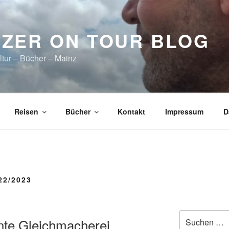
ZER ON TOUR BLOG
ltur – Bücher – Mainz
Reisen
Bücher
Kontakt
Impressum
D
22/2023
Suchen
nte Gleichmacherei
nach: