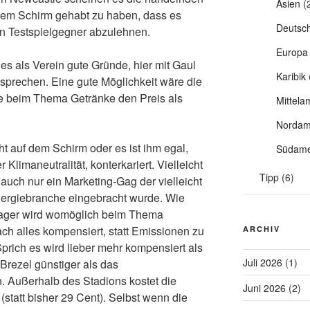
Asien
(
dem Schirm gehabt zu haben, dass es
Deutsc
en Testspielgegner abzulehnen.
Europa
s als Verein gute Gründe, hier mit Gaul
Karibik
 sprechen. Eine gute Möglichkeit wäre die
beim Thema Getränke den Preis als
Mittela
Nordam
ht auf dem Schirm oder es ist ihm egal,
Südame
 Klimaneutralität, konterkariert. Vielleicht
Tipp
(6)
 auch nur ein Marketing-Gag der vielleicht
nergiebranche eingebracht wurde. Wie
lager wird womöglich beim Thema
ch alles kompensiert, statt Emissionen zu
ARCHIV
prich es wird lieber mehr kompensiert als
Juli 2026
(1)
Brezel günstiger als das
. Außerhalb des Stadions kostet die
Juni 2026
(2)
(statt bisher 29 Cent). Selbst wenn die