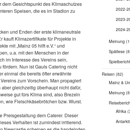
er dem Gesichtspunkt des Klimaschutzes
2022-2
enteren Speisen, die es im Stadion zu
2023-2
2024-2
cken und Enden der erste klimaneutrale
 kauft Klimazertifikate für Projekte in
Meinung
(1
kte mit „Mainz 05 hilft e.V.“ und
Spätlese
(8
uppen, u.a. mit den Menschen in der
ich im Interesse des Vereins sein,
Spielberich
fördern. Nun ist Gauls Catering nicht
r einmal die bereits öfter erwähnte
Reisen
(82)
Vereins zum Vorschein. Man propagiert
Mainz & U
h aber gleichzeitig überhaupt nicht dafür,
Meinung
(8
weise gut fürs Klima sind, also Brezeln
n, wie Fleischkäsebrötchen bzw. Wurst.
Reiseberic
Afrika
(
ie Preisgestaltung dem Caterer. Dieser
Antarkti
eses Verhalten ist zumindest irritierend.
en Newcastle scheinen es die handelnden