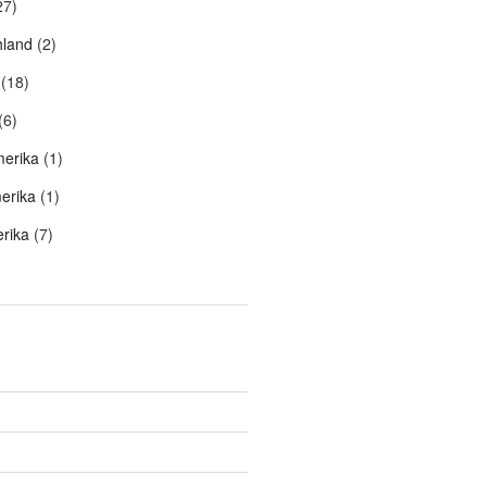
27)
hland
(2)
(18)
(6)
merika
(1)
erika
(1)
rika
(7)