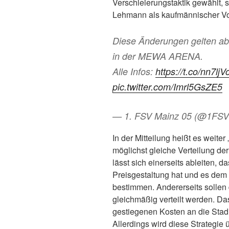
Verschleierungstaktik gewählt, 
Lehmann als kaufmännischer Vo
Diese Änderungen gelten ab
in der MEWA ARENA.
Alle Infos:
https://t.co/nn7lj
pic.twitter.com/Imrl5GsZE5
— 1. FSV Mainz 05 (@1FS
In der Mitteilung heißt es weite
möglichst gleiche Verteilung de
lässt sich einerseits ableiten, d
Preisgestaltung hat und es dem 
bestimmen. Andererseits sollen 
gleichmäßig verteilt werden. Das
gestiegenen Kosten an die Sta
Allerdings wird diese Strategie 