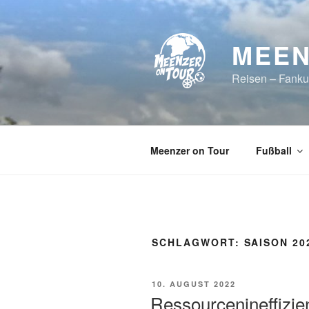
Zum
Inhalt
springen
MEEN
Reisen – Fanku
Meenzer on Tour
Fußball
SCHLAGWORT:
SAISON 20
VERÖFFENTLICHT
10. AUGUST 2022
AM
Ressourcenineffizie