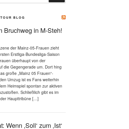
 TOUR BLOG
 Bruchweg in M-Steh!
szene der Mainz-05-Frauen zieht
rsten Erstliga-Bundesliga-Saison
rauen überhaupt von der
uf die Gegengerade um. Dort hing
 das große „Mainz 05 Frauen“-
den Umzug ist es Fans weiterhin
edem Heimspiel spontan zur aktiven
zustoßen. Schließlich gibt es im
 der Haupttribüne […]
: Wenn ‚Soll‘ zum ‚Ist‘