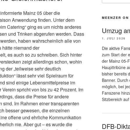
informierte Mainz 05 über die
MEENZER ON
Saison Anwendung finden. Unter dem
im Catering“ ging es um nichts anderes
Umzug am
Essen und Trinken abgerufen werden. Dass
1. JULI 2026
er werden, haben wahrscheinlich alle von
 hätte niemand der
Die aktive Fan
t, es auch so zu schreiben. Sich hinter
zum Start der e
der Mainz 05-F
erstecken zeigt allerdings schon, wohin
Haupttribüne a
g der „teilweise sehr deutlich
bisher bereits
ktion“ lässt sehr viel Spielraum für
Banner. Durch 
nd sind einige Lebensmittelpreise im
möglich, bei j
r Verein spricht von bis zu 42 Prozent. Im
Fanszene hinzu
dings, dass die Preise für andere
Sitzbereich auf
en sind. Im Rahmen einer transparenten
ch besser gewesen, die einzelnen
 Eine offene und ehrliche Kommunikation
erlich nie. Aber gut – es wurde die
DFB-Diktat