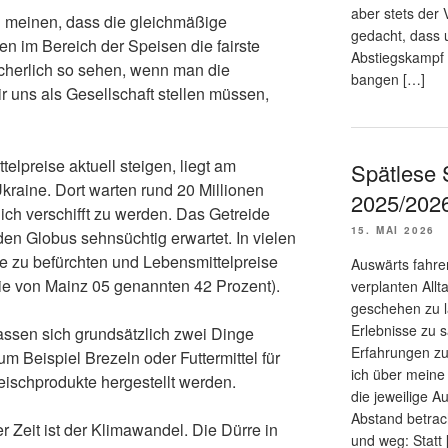
aber stets der 
n meinen, dass die gleichmäßige
gedacht, dass 
en im Bereich der Speisen die fairste
Abstiegskampf 
icherlich so sehen, wenn man die
bangen […]
 uns als Gesellschaft stellen müssen,
elpreise aktuell steigen, liegt am
Spätlese 
Ukraine. Dort warten rund 20 Millionen
2025/202
ich verschifft zu werden. Das Getreide
15. MAI 2026
den Globus sehnsüchtig erwartet. In vielen
e zu befürchten und Lebensmittelpreise
Auswärts fahre
die von Mainz 05 genannten 42 Prozent).
verplanten All
geschehen zu l
Erlebnisse zu 
assen sich grundsätzlich zwei Dinge
Erfahrungen zu
m Beispiel Brezeln oder Futtermittel für
ich über meine
leischprodukte hergestellt werden.
die jeweilige A
Abstand betrac
Zeit ist der Klimawandel. Die Dürre in
und weg: Statt