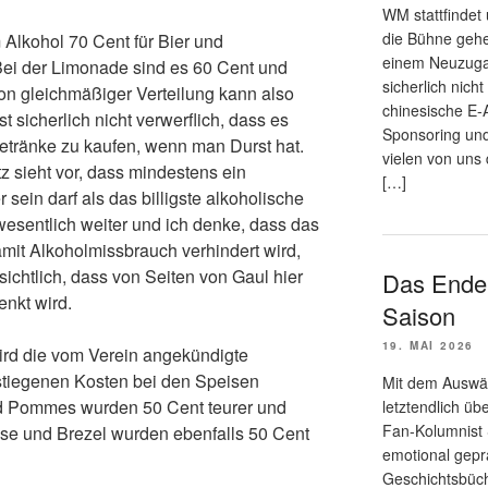
WM stattfindet 
die Bühne gehe
Alkohol 70 Cent für Bier und
einem Neuzugan
ei der Limonade sind es 60 Cent und
sicherlich nich
on gleichmäßiger Verteilung kann also
chinesische E-
t sicherlich nicht verwerflich, dass es
Sponsoring und 
 Getränke zu kaufen, wenn man Durst hat.
vielen von uns 
 sieht vor, dass mindestens ein
[…]
r sein darf als das billigste alkoholische
 wesentlich weiter und ich denke, dass das
damit Alkoholmissbrauch verhindert wird,
ersichtlich, dass von Seiten von Gaul hier
Das Ende 
enkt wird.
Saison
19. MAI 2026
ird die vom Verein angekündigte
stiegenen Kosten bei den Speisen
Mit dem Auswär
nd Pommes wurden 50 Cent teurer und
letztendlich üb
Fan-Kolumnist 
äse und Brezel wurden ebenfalls 50 Cent
emotional gepr
Geschichtsbüc