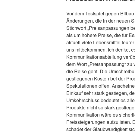
Vor dem Testspiel gegen Bilbao 
Änderungen, die in der neuen 
Stichwort „Preisanpassungen be
als um höhere Preise, die für 
aktuell viele Lebensmittel teur
uns mitbekommen. Ich denke, es
Kommunikationsabteilung verübel
dem Wort „Preisanpassung“ zu v
die Reise geht. Die Umschreibun
gestiegenen Kosten bei der Produ
Spekulationen offen. Anscheine
Einkauf sehr stark gestiegen, de
Umkehrschluss bedeutet es aller
Produkte nicht so stark gestieg
Kommunikation wäre es sicherli
Preissteigerungen aufzulisten.
schadet der Glaubwürdigkeit sich