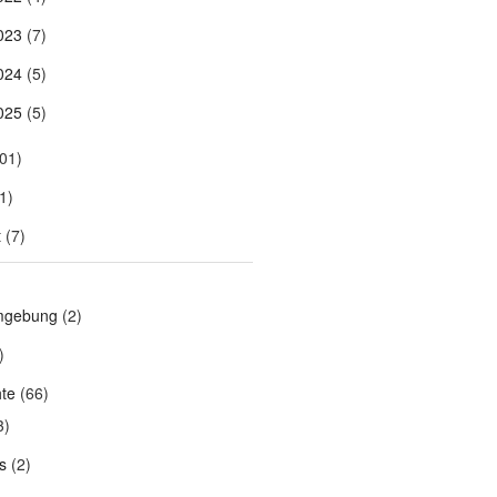
023
(7)
024
(5)
025
(5)
01)
1)
t
(7)
mgebung
(2)
)
hte
(66)
3)
s
(2)