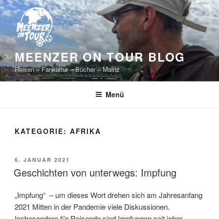
Zum
Inhalt
springen
MEENZER ON TOUR BLOG
Reisen – Fankultur – Bücher – Mainz
Menü
KATEGORIE:
AFRIKA
VERÖFFENTLICHT
6. JANUAR 2021
AM
Geschichten von unterwegs: Impfung
„Impfung“ – um dieses Wort drehen sich am Jahresanfang
2021 Mitten in der Pandemie viele Diskussionen.
Insbesondere für Reisende sind Impfungen seit jeher