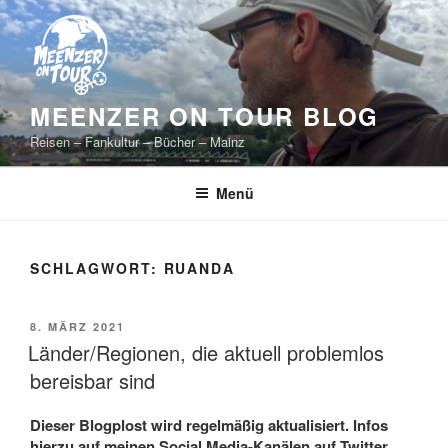
Zum
Inhalt
springen
MEENZER ON TOUR BLOG
Reisen – Fankultur – Bücher – Mainz
Menü
SCHLAGWORT:
RUANDA
VERÖFFENTLICHT
8. MÄRZ 2021
AM
Länder/Regionen, die aktuell problemlos
bereisbar sind
Dieser Blogplost wird regelmäßig aktualisiert. Infos
hierzu auf meinen Social Media-Kanälen auf Twitter,