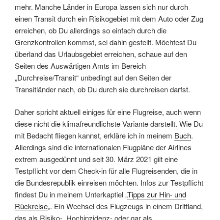
mehr. Manche Länder in Europa lassen sich nur durch
einen Transit durch ein Risikogebiet mit dem Auto oder Zug
erreichen, ob Du allerdings so einfach durch die
Grenzkontrollen kommst, sei dahin gestellt. Möchtest Du
überland das Urlaubsgebiet erreichen, schaue auf den
Seiten des Auswärtigen Amts im Bereich
„Durchreise/Transit“ unbedingt auf den Seiten der
Transitländer nach, ob Du durch sie durchreisen darfst.
Daher spricht aktuell einiges für eine Flugreise, auch wenn
diese nicht die klimafreundlichste Variante darstellt. Wie Du
mit Bedacht fliegen kannst, erkläre ich in meinem
Buch
.
Allerdings sind die internationalen Flugpläne der Airlines
extrem ausgedünnt und seit 30. März 2021 gilt eine
Testpflicht vor dem Check-in für alle Flugreisenden, die in
die Bundesrepublik einreisen möchten. Infos zur Testpflicht
findest Du in meinem Unterkaptiel „
Tipps zur Hin- und
Rückreise
„. Ein Wechsel des Flugzeugs in einem Drittland,
das als Risiko-, Hochinzidenz- oder gar als