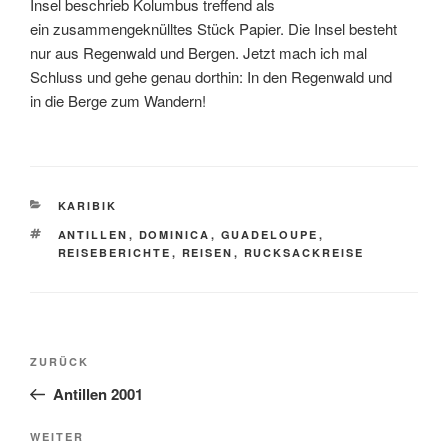
Insel beschrieb Kolumbus treffend als
ein zusammengeknülltes Stück Papier. Die Insel besteht
nur aus Regenwald und Bergen. Jetzt mach ich mal
Schluss und gehe genau dorthin: In den Regenwald und
in die Berge zum Wandern!
KATEGORIEN
KARIBIK
SCHLAGWÖRTER
ANTILLEN
,
DOMINICA
,
GUADELOUPE
,
REISEBERICHTE
,
REISEN
,
RUCKSACKREISE
Beitragsnavigation
Vorheriger
ZURÜCK
Beitrag
Antillen 2001
Nächster
WEITER