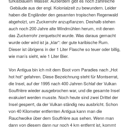
türkisblauem Wasser. Außerdem gibt es noch zahlreiche
Gebäude aus der engl. Kolonialzeit zu bewundern. Leider
haben die Engländer den gesamten tropischen Regenwald
abgeholzt, um Zuckerrohr anzupflanzen. Deshalb stehen
auch noch 200 Jahre alte Windmühlen herum, mit denen
das Zuckerrohr zerquetscht wurde. Was daraus gemacht
wurde oder wird ist ja „klar“: der gute karibische Rum.
Dieser ist übrigens in der 1 Liter Flasche so teuer oder billig,
wie man’s sieht, wie 1 Liter Bier.
Von Antigua bin ich mit dem Boot vom Paradies nach „Hot
hot hot“ gefahren. Diese Bezeichnung steht für Montserrat,
die Insel, auf der 1995 nach 400 Jahren Schlaf der Vulkan
Souffrière wieder ausgebrochen war, und die gesamte Insel
evakuiert werden musste. Noch heute sind zwei Drittel der
Insel gesperrt, da der Vulkan ständig neu ausbricht. Schon
von 40 Kilometer entfernten Antigua kann man die
Rauchwolke über dem Souffrière aus sehen. Wenn man
dann von diesem dann nur noch 4 km entfernt ist, kommt