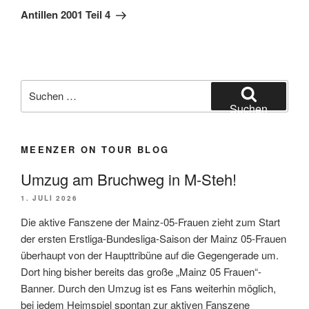
Beitrag
Antillen 2001 Teil 4
Suchen
nach:
Suchen
MEENZER ON TOUR BLOG
Umzug am Bruchweg in M-Steh!
1. JULI 2026
Die aktive Fanszene der Mainz-05-Frauen zieht zum Start
der ersten Erstliga-Bundesliga-Saison der Mainz 05-Frauen
überhaupt von der Haupttribüne auf die Gegengerade um.
Dort hing bisher bereits das große „Mainz 05 Frauen“-
Banner. Durch den Umzug ist es Fans weiterhin möglich,
bei jedem Heimspiel spontan zur aktiven Fanszene