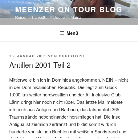
Zum
MEENZER ON TOUR BLOG
Inhalt
Reisen – Fankultur – Bücher – Mainz
springen
Menü
VERÖFFENTLICHT
15. JANUAR 2001
VON
CHRISTOPH
AM
Antillen 2001 Teil 2
Mittlerweile bin ich in Dominica angekommen. NEIN – nicht
in der Dominikanischen Republik. Die liegt zum Glück
1.000 km weiter nordwestlich und der All-Inclusive-Club-
Lärm dringt hier noch nicht rüber. Das letzte Mal meldete
ich mich aus Antigua und Barbuda, das tatsächlich 365
Traumstrände nebeneinander herumliegen hat. Die Insel
Antigua ist ziemlich zerfranzt und bildet somit wirklich
hunderte von kleinen Buchten mit weißem Sandstrand und