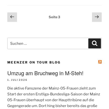
Seitennummerierung
Vorherige
Näch
Seite
3
der
Seite
Seit
Beiträge
Suchen
Suche
nach:
MEENZER ON TOUR BLOG
Umzug am Bruchweg in M-Steh!
1. JULI 2026
Die aktive Fanszene der Mainz-05-Frauen zieht zum
Start der ersten Erstliga-Bundesliga-Saison der Mainz
05-Frauen überhaupt von der Haupttribüne auf die
Gegengerade um. Dort hing bisher bereits das große