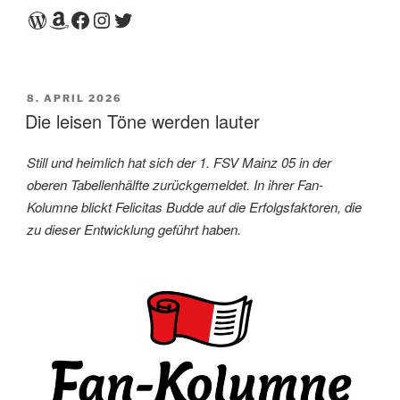
WordPress
Amazon
Facebook
Instagram
Twitter
VERÖFFENTLICHT
8. APRIL 2026
AM
Die leisen Töne werden lauter
Still und heimlich hat sich der 1. FSV Mainz 05 in der
oberen Tabellenhälfte zurückgemeldet. In ihrer Fan-
Kolumne blickt Felicitas Budde auf die Erfolgsfaktoren, die
zu dieser Entwicklung geführt haben.