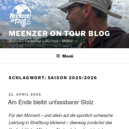
Zum
Inhalt
springen
MEENZER ON TOUR BLOG
Reisen – Fankultur – Bücher – Mainz
Menü
SCHLAGWORT:
SAISON 2025/2026
VERÖFFENTLICHT
21. APRIL 2026
AM
Am Ende bleibt unfassbarer Stolz
Für den Moment – und allein auf die sportlich schwache
Leistung in Straßburg blickend – überwog zunächst das